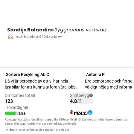
Sandijs Balandins
Byggnations verkstad
es.libstebra%40datskrev