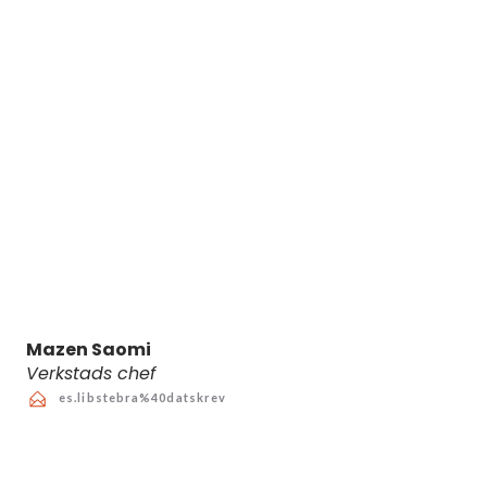
Mazen Saomi
Verkstads chef
es.libstebra%40datskrev