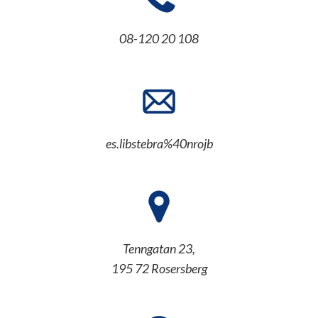
08-120 20 108
es.libstebra%40nrojb
Tenngatan 23,
195 72 Rosersberg