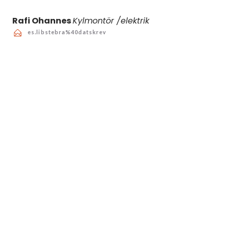
Rafi Ohannes
Kylmontör /elektrik
es.libstebra%40datskrev