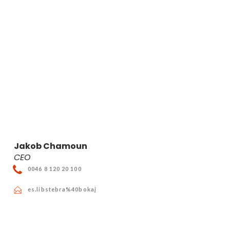
Jakob Chamoun
CEO
0046 8 120 20 100
es.libstebra%40bokaj