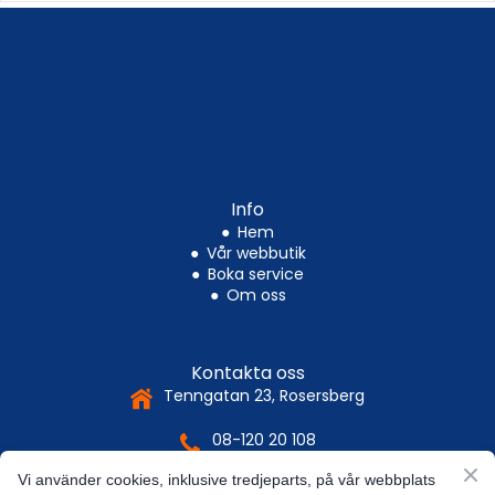
Info
●
Hem
●
Vår webbutik
●
Boka service
●
Om oss
Kontakta oss
Tenngatan 23, Rosersberg
08-120 20 10
8
Vi använder cookies, inklusive tredjeparts, på vår webbplats
es.libstebra%40ofni