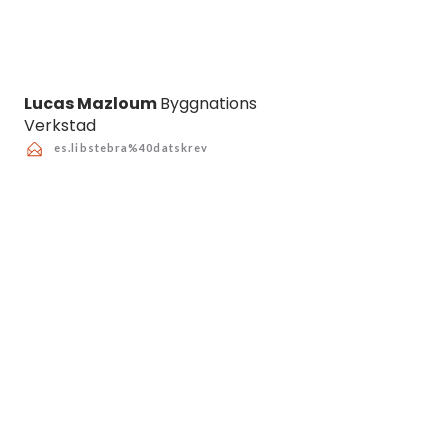
Lucas Maz
loum
Byggnations
Verkstad
es.libstebra%40datskrev