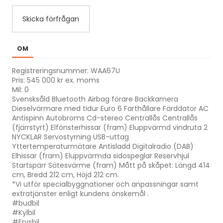
Skicka förfrågan
OM
Registreringsnummer: WAA67U
Pris: 545 000 kr ex. moms
Mil: 0
Svensksåld Bluetooth Airbag förare Backkamera
Dieselvärmare med tidur Euro 6 Farthållare Färddator AC
Antispinn Autobroms Cd-stereo Centrallås Centrallås
(fjärrstyrt) Elfönsterhissar (fram) Eluppvärmd vindruta 2
NYCKLAR Servostyrning USB-uttag
Yttertemperaturmätare Antisladd Digitalradio (DAB)
Elhissar (fram) Eluppvärmda sidospeglar Reservhjul
Startspärr Sätesvärme (fram) Mått på skåpet: Längd 414
cm, Bredd 212 cm, Höjd 212 cm.
*Vi utför specialbyggnationer och anpassningar samt
extratjänster enligt kundens önskemål .
#budbil
#Kylbil
#Frysbil