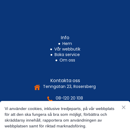
Info
●
Hem
●
Vår webbutik
●
Boka service
●
Om oss
Kontakta oss
Tenngatan 23, Rosersberg
08-120 20 10
8
Vi använder cookies, inklusive tredjeparts, på vår webbplats
es.libstebra%40ofni
för att den ska fungera så bra som möjligt, förbättra och
skräddarsy innehåll, rapportera om användningen av
webbplatsen samt för riktad marknadsföring.